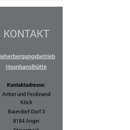
KONTAKT
Beherbergungsbetrieb
Hosnhanslhütte
Kontaktadresse:
Anton und Ferdinand
Köck
Baierdorf-Dorf 3
8184 Anger