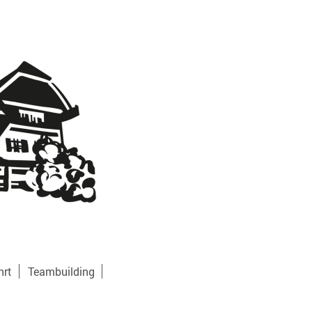
hrt
Teambuilding