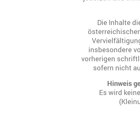
Die Inhalte d
österreichische
Vervielfältigun
insbesondere vo
vorherigen schrif
sofern nicht a
Hinweis ge
Es wird kei
(Klein