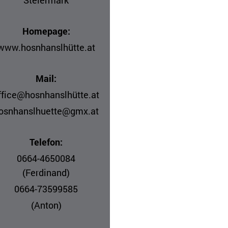
Steiermark
Homepage:
www.hosnhanslhütte.at
Mail:
ffice@hosnhanslhütte.at
osnhanslhuette@gmx.at
Telefon:
0664-4650084
(Ferdinand)
0664-73599585
(Anton)