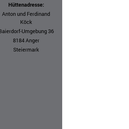
Hüttenadresse:
Anton und Ferdinand
Köck
Baierdorf-Umgebung 36
8184 Anger
Steiermark